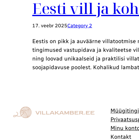
Eesti vill ja ko
17. veebr 2025
Category 2
Eestis on pikk ja auväärne villatootmise
tingimused vastupidava ja kvaliteetse vi
ning loovad unikaalseid ja praktilisi vill
soojapidavuse poolest. Kohalikud lamba
Müügiting
Privaatsusp
Minu kont
Kontakt