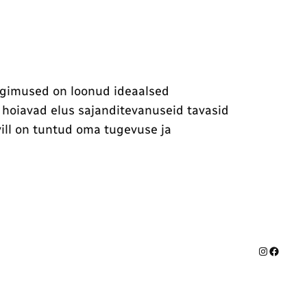
tingimused on loonud ideaalsed
d hoiavad elus sajanditevanuseid tavasid
avill on tuntud oma tugevuse ja
Instagram
Facebook