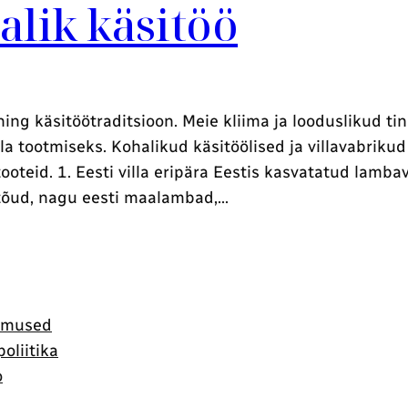
halik käsitöö
 ning käsitöötraditsioon. Meie kliima ja looduslikud 
lla tootmiseks. Kohalikud käsitöölised ja villavabriku
atooteid. 1. Eesti villa eripära Eestis kasvatatud lamb
tõud, nagu eesti maalambad,…
imused
oliitika
o