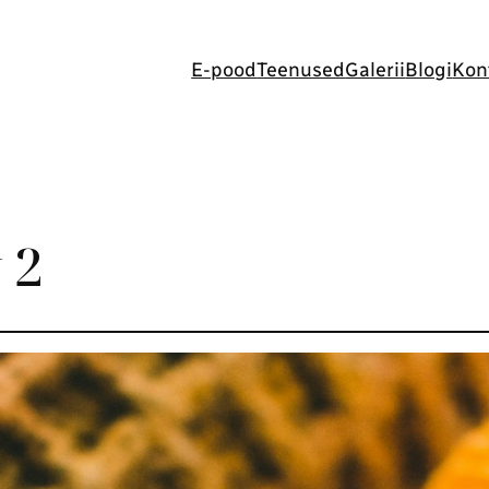
E-pood
Teenused
Galerii
Blogi
Kon
 2