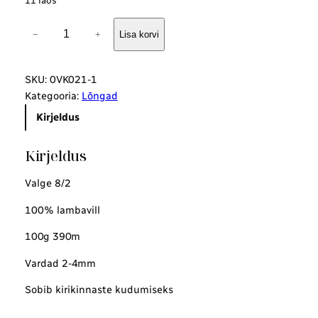
11 laos
P
−
+
Lisa korvi
o
o
l
SKU:
0VK021-1
k
Kategooria:
Lõngad
a
Kirjeldus
m
m
Kirjeldus
l
õ
Valge 8/2
n
g
100% lambavill
S
100g 390m
k
e
Vardad 2-4mm
e
r
Sobib kirikinnaste kudumiseks
u