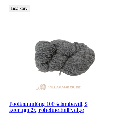
Lisa korvi
Poolkammlõng 100% lambavill, S
keeruga 2x, roheline/hall/valge