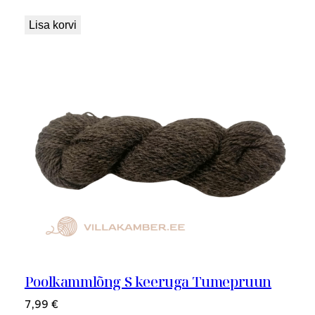
Lisa korvi
Poolkammlõng S keeruga Tumepruun
7,99
€