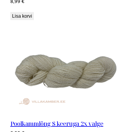
8,99
€
Lisa korvi
Poolkammlõng S keeruga 2x valge